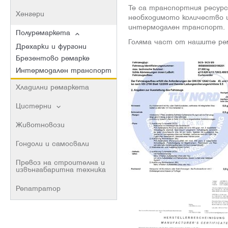
Те са транспортния ресурс,
Хенгери
необходимото количество и
интермодален транспорт.
Полуремаркета
Голяма част от нашите рем
Дрехарки и фургони
Брезентово ремарке
Интермодален транспорт
Хладилни ремаркета
Цистерни
Животновози
Гондоли и самосвали
Превоз на строителна и
извънгабаритна техника
Репатратор