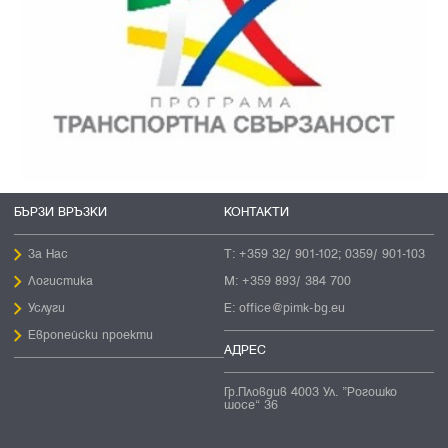
БЪРЗИ ВРЪЗКИ
КОНТАКТИ
За Нас
Т:
+359 32/ 901-102; 0359/ 901-103
Логистика
М:
+359 893/ 384 700
Услуги
E:
office@pimk-bg.eu
Европейски проекти
АДРЕС
Гр.Пловдив 4003 Ул. ”Рогошко
шосе“ 36