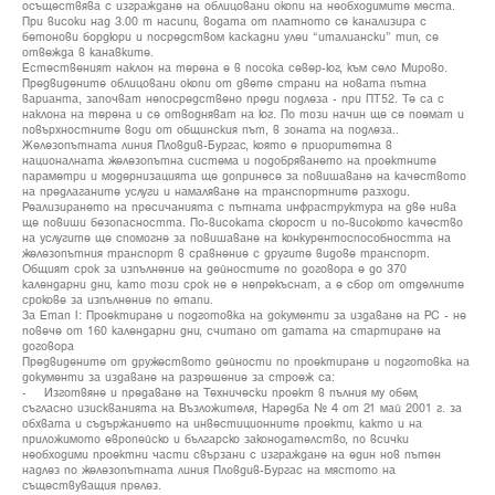
осъществява с изграждане на облицовани окопи на необходимите места.
При високи над 3.00 m насипи, водата от платното се канализира с
бетонови бордюри и посредством каскадни улеи “италиански” тип, се
отвежда в канавките.
Естественият наклон на терена е в посока север-юг, към село Мирово.
Предвидените облицовани окопи от двете страни на новата пътна
варианта, започват непосредствено преди подлеза - при ПТ52. Те са с
наклона на терена и се отводняват на юг. По този начин ще се поемат и
повърхностните води от общинския път, в зоната на подлеза..
Железопътната линия Пловдив-Бургас, която е приоритетна в
националната железопътна система и подобряването на проектните
параметри и модернизацията ще допринесе за повишаване на качеството
на предлаганите услуги и намаляване на транспортните разходи.
Реализирането на пресичанията с пътната инфраструктура на две нива
ще повиши безопасността. По-високата скорост и по-високото качество
на услугите ще спомогне за повишаване на конкурентоспособността на
железопътния транспорт в сравнение с другите видове транспорт.
Общият срок за изпълнение на дейностите по договора е до 370
календарни дни, като този срок не е непрекъснат, а е сбор от отделните
срокове за изпълнение по етапи.
За Етап I: Проектиране и подготовка на документи за издаване на РС - не
повече от 160 календарни дни, считано от датата на стартиране на
договора
Предвидените от дружеството дейности по проектиране и подготовка на
документи за издаване на разрешение за строеж са:
- Изготвяне и предаване на Технически проект в пълния му обем,
съгласно изискванията на Възложителя, Наредба № 4 от 21 май 2001 г. за
обхвата и съдържанието на инвестиционните проекти, както и на
приложимото европейско и българско законодателство, по всички
необходими проектни части свързани с изграждане на един нов пътен
надлез по железопътната линия Пловдив-Бургас на мястото на
съществуващия прелез.