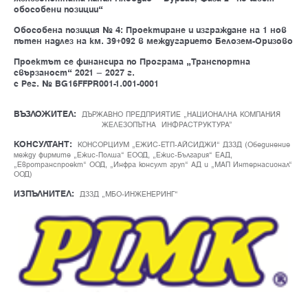
обособени позиции“
Обособена позиция № 4: Проектиране и изграждане на 1 нов
пътен надлез на км. 39+092 в междугарието Белозем-Оризово
Проектът се финансира по Програма „Транспортна
свързаност“ 2021 – 2027 г.
с Рег. № BG16FFPR001-1.001-0001
ВЪЗЛОЖИТЕЛ:
ДЪРЖАВНО ПРЕДПРИЯТИЕ „НАЦИОНАЛНА КОМПАНИЯ
ЖЕЛЕЗОПЪТНА ИНФРАСТРУКТУРА”
КОНСУЛТАНТ:
КОНСОРЦИУМ „ЕЖИС-ЕТП-АЙСИДЖИ“ ДЗЗД (Обединение
между фирмите „Ежис-Полша“ ЕООД, „Ежис-България“ ЕАД,
„Евротранспроект“ ООД, „Инфра консулт груп“ АД и „МАП Интернасионал“
ООД)
ИЗПЪЛНИТЕЛ:
ДЗЗД „МБО-ИНЖЕНЕРИНГ“