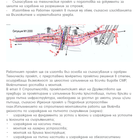
- Съгласуване на техническия проект и подготовка на документи за
целите на издаване на разрешение за строеж;
- Изготвяне на Работен проект в пълния му обем, съгласно изискванията
на Възложителя и нормативната уредба.
Работният проект ще се изготви въз основа на съгласувания и одобрен
Технически проект, с представени конкретни проектни решения в степен,
осигуряваща възможност за цялостно изпълнение на всички видове СМР,
включително доставка и монтаж.
В етап II Строителство, проектантският екип на Дружеството ще
предвиди за проектиране и изпълнение всички кръстовища, пътни връзки и
друга пътна инфраструктура, необходима за достъп до имоти, улици и/или
пътища, съгласно Идейния проект и Подробния устройствен
план.Изпълнението на строително-монтажните работи ще включва
дейности по изграждане на пътното съоръжение (надлез):
• изграждане на фундаменти за устои и колони и изграждане на устоите
и колоните на съоръженията;
• изграждане на насипни тела;
• монтаж на лагерни устройства;
• монтаж на връхна конструкция;
• изграждане на пътни настилки и изграждане на обезопасителни