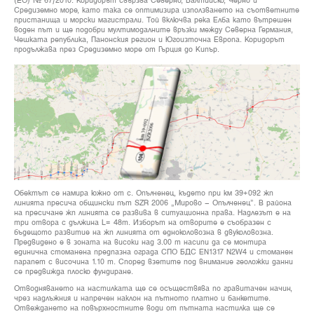
(ЕО) № 67/2010. Коридорът свързва Северно, Балтийско, Черно и
Средиземно море, като така се оптимизира използването на съответните
пристанища и морски магистрали. Той включва река Елба като вътрешен
воден път и ще подобри мултимодалните връзки между Северна Германия,
Чешката република, Панонския регион и Югоизточна Европа. Коридорът
продължава през Средиземно море от Гърция до Кипър.
Обектът се намира южно от с. Опълченец, където при км 39+092 жп
линията пресича общински път SZR 2006 „Мирово – Опълченец”. В района
на пресичане жп линията се развива в ситуационна права. Надлезът е на
три отвора с дължина L= 48m. Изборът на отворите е съобразен с
бъдещото развитие на жп линията от едноколовозна в двуколовозна.
Предвидено е в зоната на високи над 3.00 m насипи да се монтира
единична стоманена предпазна ограда СПО БДС EN1317 N2W4 и стоманен
парапет с височина 1.10 m. Според взетите под внимание геоложки данни
се предвижда плоско фундиране.
Отводняването на настилката ще се осъществява по гравитачен начин,
чрез надлъжния и напречен наклон на пътното платно и банкетите.
Отвеждането на повърхностните води от пътната настилка ще се