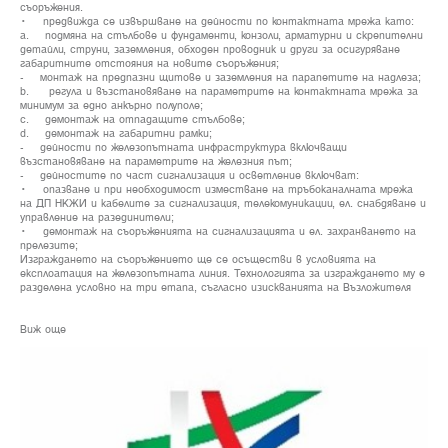
съоръжения.
• предвижда се извършване на дейности по контактната мрежа като:
a. подмяна на стълбове и фундаменти, конзоли, арматурни и скрепителни
детайли, струни, заземления, обходен проводник и други за осигуряване
габаритните отстояния на новите съоръжения;
- монтаж на предпазни щитове и заземления на парапетите на надлеза;
b. регула и възстановяване на параметрите на контактната мрежа за
минимум за едно анкърно полуполе;
c. демонтаж на отпадащите стълбове;
d. демонтаж на габаритни рамки;
- дейности по железопътната инфраструктура включващи
възстановяване на параметрите на железния път;
- дейностите по част сигнализация и осветление включват:
• опазване и при необходимост изместване на тръбоканалната мрежа
на ДП НКЖИ и кабелите за сигнализация, телекомуникации, ел. снабдяване и
управление на разединители;
• демонтаж на съоръженията на сигнализацията и ел. захранването на
прелезите;
Изграждането на съоръжението ще се осъществи в условията на
експлоатация на железопътната линия. Технологията за изграждането му е
разделена условно на три етапа, съгласно изискванията на Възложителя
Виж още