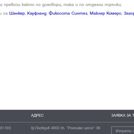
 превози както по договори, така и по отделни поръчки.
и са
Шенкер
,
Кауфланд
,
Фикосота Синтез
,
Маклер Комерс
,
Заго
АДРЕС
ЗАЯВКА ЗА 
01-103
Гр.Пловдив 4003 Ул. ”Рогошко шосе“ 36
Изпрати 