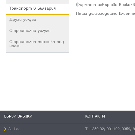
Фирмата извършва всякакви
Транспорт в България
Наши дългогодишни клиент
Други услуги
Строителни услуги
Строителна техника под
наем
БЪРЗИ ВРЪЗКИ
КОНТАКТИ
За Нас
Т:
+359 32/ 901-102; 0359/ 9